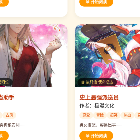
读
📖 开始阅读
月老归位
📘 最终话 使命必达
当助手
史上最强派送员
作者：极漫文化
古风
恋爱
冒险
搞笑
热血
粮安利......
男女搭配，容易出事......
读
📖 开始阅读