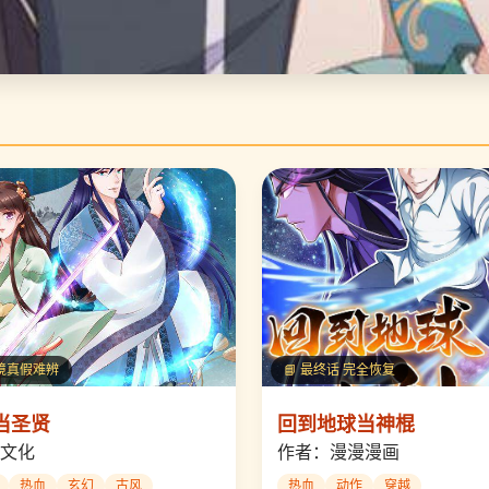
幻境真假难辨
📘 最终话 完全恢复
当圣贤
回到地球当神棍
文化
作者：漫漫漫画
热血
玄幻
古风
热血
动作
穿越