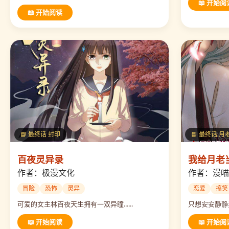
📖 开始阅
📖 开始阅读
📘 最终话 封印
📘 最终话 
百夜灵异录
我给月老
作者：极漫文化
作者：漫喵
冒险
恐怖
灵异
恋爱
搞笑
可爱的女主林百夜天生拥有一双异瞳......
只想安安静静卖狗
📖 开始阅读
📖 开始阅