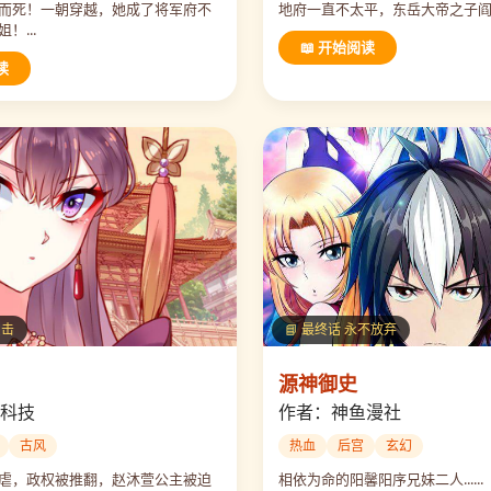
而死！一朝穿越，她成了将军府不
地府一直不太平，东岳大帝之子阎王飞狐
！...
📖 开始阅读
读
反击
📘 最终话 永不放弃
源神御史
科技
作者：神鱼漫社
古风
热血
后宫
玄幻
虐，政权被推翻，赵沐萱公主被迫
相依为命的阳馨阳序兄妹二人......