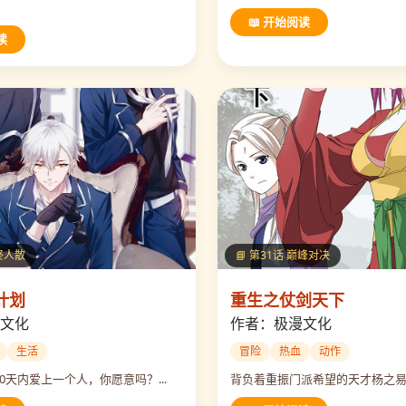
📖 开始阅读
读
曲终人散
📘 第31话 巅峰对决
计划
重生之仗剑天下
文化
作者：极漫文化
生活
冒险
热血
动作
0天内爱上一个人，你愿意吗？...
背负着重振门派希望的天才杨之易....