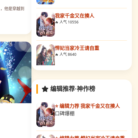
到，他是穿越到
我家千金又在揍人
🔥 人气 10556
悍妃当家冷王请自重
🔥 人气 8640
他来自地府
🔥 人气 8017
编辑推荐·神作榜
⭐ 编辑力荐 我家千金又在揍人
反派不甜不要钱
口碑爆棚
🔥 人气 9976