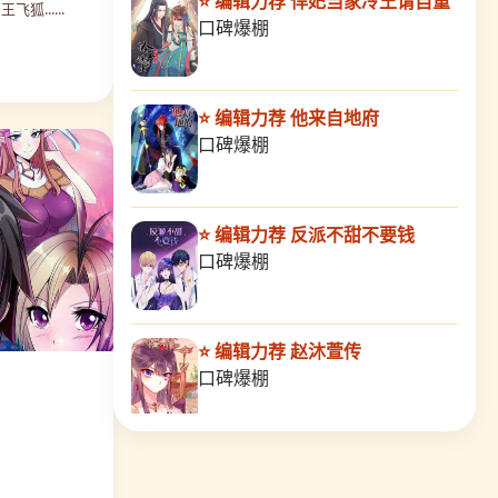
⭐ 编辑力荐 悍妃当家冷王请自重
......
赵沐萱传
口碑爆棚
🔥 人气 10308
⭐ 编辑力荐 他来自地府
源神御史
口碑爆棚
🔥 人气 9712
⭐ 编辑力荐 反派不甜不要钱
武神至尊
口碑爆棚
🔥 人气 8278
⭐ 编辑力荐 赵沐萱传
百日恋爱计划
口碑爆棚
🔥 人气 8744
⭐ 编辑力荐 源神御史
重生之仗剑天下
口碑爆棚