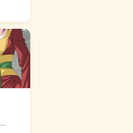
🔥 人气 8437
⭐ 编辑力荐 武神至尊
百夜灵异录
口碑爆棚
🔥 人气 9958
⭐ 编辑力荐 百日恋爱计划
我给月老当助手
口碑爆棚
🔥 人气 10092
⭐ 编辑力荐 重生之仗剑天下
史上最强派送员
口碑爆棚
🔥 人气 10176
⭐ 编辑力荐 百夜灵异录
萌三国
口碑爆棚
..
🔥 人气 8166