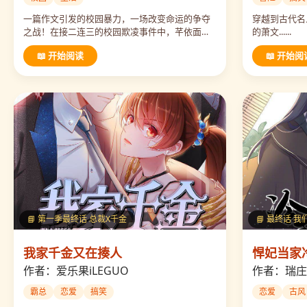
一篇作文引发的校园暴力，一场改变命运的争夺
穿越到古代名
之战！在接二连三的校园欺凌事件中，芊依面临
的萧文......
着极大的挑战和压力，不服输的她会如何改变自
📖 开始阅读
📖 开始阅
己的校园生活...
📘 第一季最终话 总裁X千金
📘 最终话 
我家千金又在揍人
悍妃当家
作者：爱乐果iLEGUO
作者：瑞庄
霸总
恋爱
搞笑
恋爱
古风