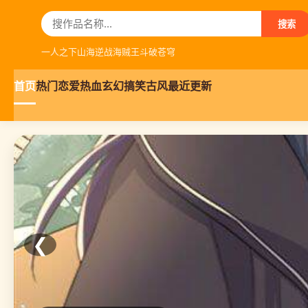
搜索
一人之下
山海逆战
海贼王
斗破苍穹
首页
热门
恋爱
热血
玄幻
搞笑
古风
最近更新
❮