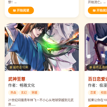
惨！...
开始流亡。...
📖 开始阅读
📖 开始阅
📘 最终话 归来
📘 最终话 
武神至尊
百日恋爱
作者：畅雅文化
作者：极漫
热血
玄幻
穿越
恋爱
校园
21世纪闷骚青年林飞一不小心从地球穿越到元武
如果让你在10
界......