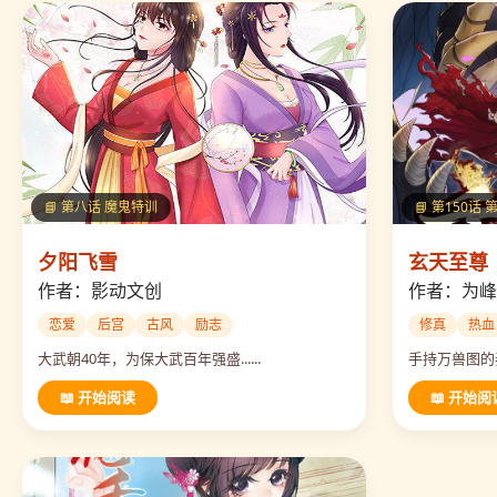
📘 第八话 魔鬼特训
📘 第150话
夕阳飞雪
玄天至尊
作者：影动文创
作者：为峰
恋爱
后宫
古风
励志
修真
热血
大武朝40年，为保大武百年强盛......
手持万兽图的秦
📖 开始阅读
📖 开始阅