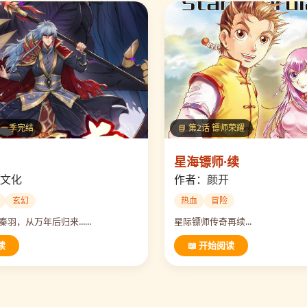
 第一季完结
📘 第2话 镖师荣耀
星海镖师·续
文化
作者：颜开
玄幻
热血
冒险
羽，从万年后归来......
星际镖师传奇再续...
读
📖 开始阅读