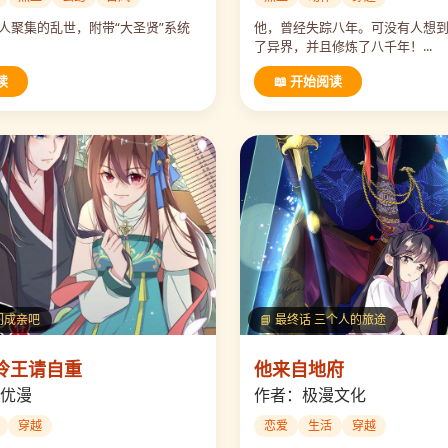
人聚集的乱世，附带“大圣贤”系统
他，曾经失踪八年。可没有人想
了异界，并且修炼了八千年！...
读
📖 开始阅读
我们成亲吧
📘 最终话 三个人的旅途
冷王请自重
他来自地府
优漫
作者：极漫文化
穿越
恋爱
生活
穿越