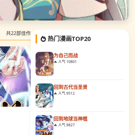
共
22
部佳作
热门漫画TOP20
为自己而战
🔥 人气 10801
回到古代当圣贤
🔥 人气 9512
回到地球当神棍
🔥 人气 9827