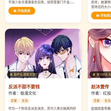
不良少女许潇潇身负巨债，却突变豪门千金......
前世，她凄惨
受待见的大小姐
📖 开始阅读
📖 开始阅
📘 最终话 甜蜜官宣
📘 第100话 
反派不甜不要钱
赵沐萱传
作者：极漫文化
作者：红投
恋爱
生活
恋爱
生活
作为一个知名反派女演员，苏可人表示她真的好
赵国因皇帝暴