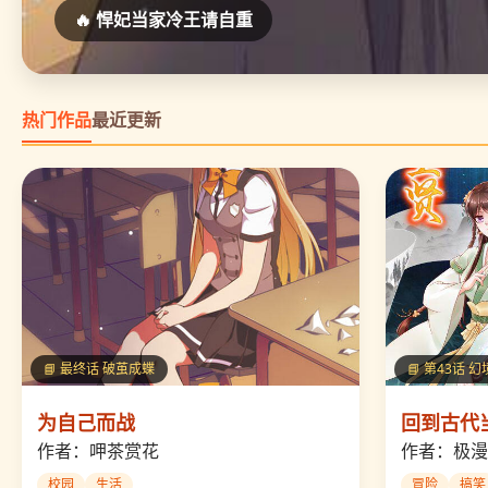
🔥 为自己而战
热门作品
最近更新
📘 最终话 破茧成蝶
📘 第43话 
为自己而战
回到古代
作者：呷茶赏花
作者：极漫
校园
生活
冒险
搞笑