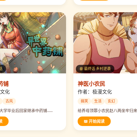
话
📘 最终话 乡村逆袭
药铺
神医小农民
文化
作者：极漫文化
古风
搞笑
生活
玄幻
学毕业后回家继承中药铺......
给养母顶罪小农民赵八两坐牢归来....
读
📖 开始阅读