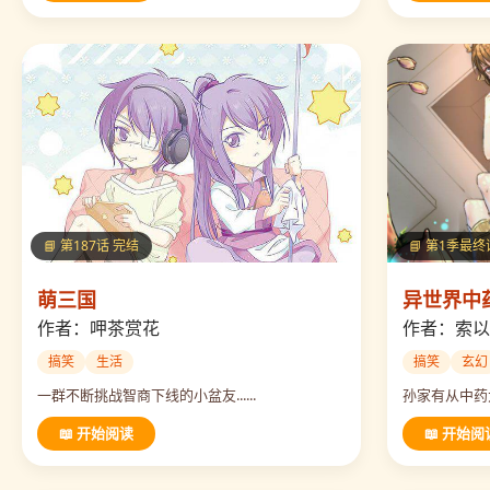
📘 第187话 完结
📘 第1季最终
萌三国
异世界中
作者：呷茶赏花
作者：索以
搞笑
生活
搞笑
玄幻
一群不断挑战智商下线的小盆友......
孙家有从中药大
📖 开始阅读
📖 开始阅