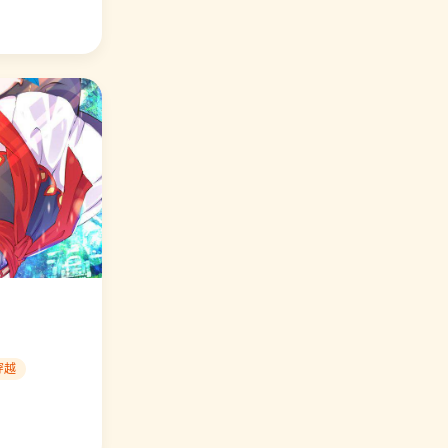
⭐ 编辑力荐 我给月老当助手
异世界中药铺
口碑爆棚
🔥 人气 8771
⭐ 编辑力荐 史上最强派送员
神医小农民
口碑爆棚
🔥 人气 8113
⭐ 编辑力荐 萌三国
夕阳飞雪
口碑爆棚
🔥 人气 10230
⭐ 编辑力荐 异世界中药铺
穿越
玄天至尊
口碑爆棚
🔥 人气 10378