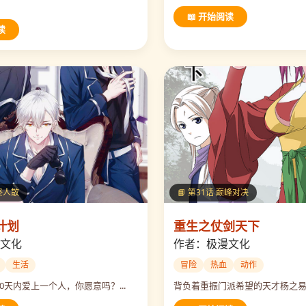
📖 开始阅读
读
曲终人散
📘 第31话 巅峰对决
计划
重生之仗剑天下
文化
作者：极漫文化
生活
冒险
热血
动作
0天内爱上一个人，你愿意吗？...
背负着重振门派希望的天才杨之易....