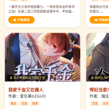
一篇作文引发的校园暴力，一场改变命运的争夺
穿越到古代名
之战！在接二连三的校园欺凌事件中，芊依面临
的萧文......
着极大的挑战和压力，不服输的她会如何改变自
📖 开始阅读
📖 开始阅
己的校园生活...
📘 第一季最终话 总裁X千金
📘 最终话 
我家千金又在揍人
悍妃当家
作者：爱乐果iLEGUO
作者：瑞庄
霸总
恋爱
搞笑
恋爱
古风