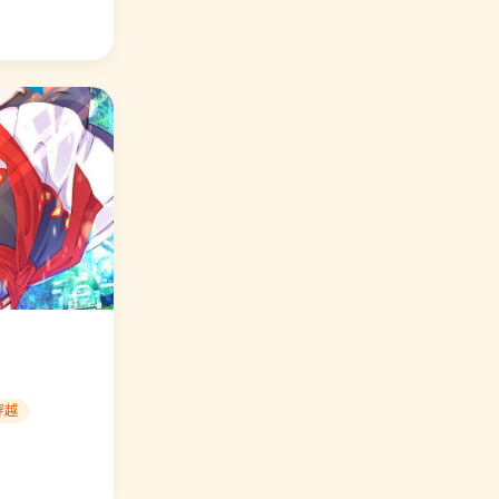
⭐ 编辑力荐 我给月老当助手
异世界中药铺
口碑爆棚
🔥 人气 10854
⭐ 编辑力荐 史上最强派送员
神医小农民
口碑爆棚
🔥 人气 9097
⭐ 编辑力荐 萌三国
夕阳飞雪
口碑爆棚
🔥 人气 9372
⭐ 编辑力荐 异世界中药铺
穿越
玄天至尊
口碑爆棚
🔥 人气 9853