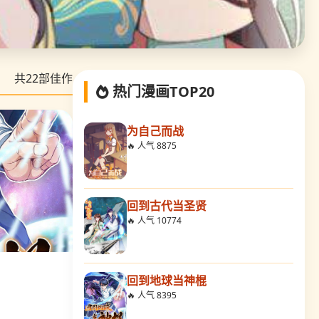
共
22
部佳作
热门漫画TOP20
为自己而战
🔥 人气 8875
回到古代当圣贤
🔥 人气 10774
回到地球当神棍
🔥 人气 8395