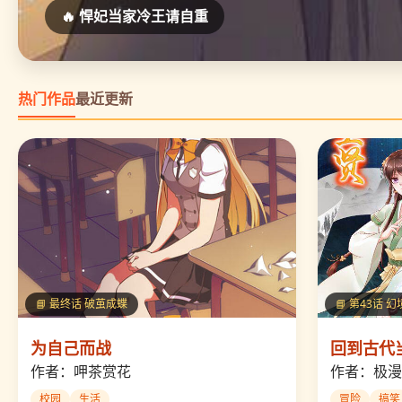
🔥 为自己而战
热门作品
最近更新
📘 最终话 破茧成蝶
📘 第43话 
为自己而战
回到古代
作者：呷茶赏花
作者：极漫
校园
生活
冒险
搞笑