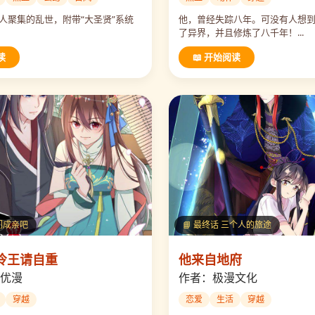
人聚集的乱世，附带“大圣贤”系统
他，曾经失踪八年。可没有人想
了异界，并且修炼了八千年！...
读
📖 开始阅读
我们成亲吧
📘 最终话 三个人的旅途
冷王请自重
他来自地府
优漫
作者：极漫文化
穿越
恋爱
生活
穿越