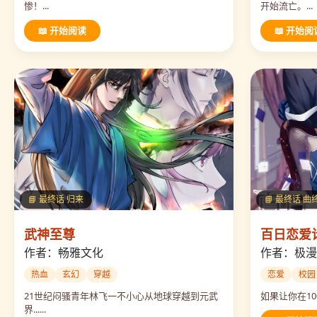
惨！...
开始流亡。...
📖 开始阅读
📖 开始阅
📘 最终话 归来
📘 最终话 
武神至尊
百日恋爱
作者：畅雅文化
作者：极漫
热血
玄幻
穿越
恋爱
校园
21世纪闷骚青年林飞一不小心从地球穿越到元武
如果让你在10
界......