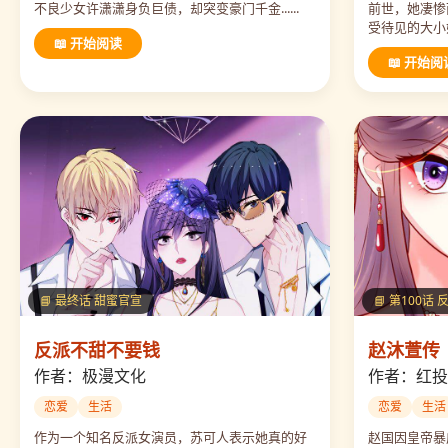
不良少女许潇潇身负巨债，却突变豪门千金......
前世，她凄惨
受待见的大小姐
📖 开始阅读
📖 开始阅
📘 最终话 甜蜜官宣
📘 第100话 
反派不甜不要钱
赵沐萱传
作者：极漫文化
作者：红投
恋爱
生活
恋爱
生活
作为一个知名反派女演员，苏可人表示她真的好
赵国因皇帝暴